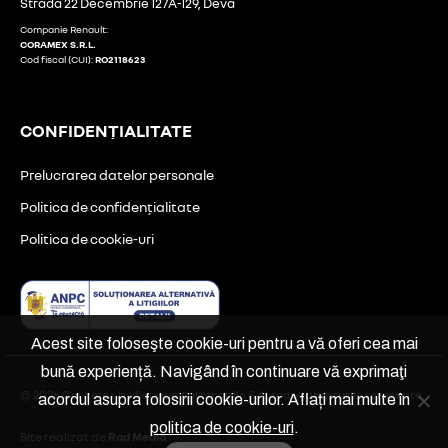
Strada 22 Decembrie 127A-129, Deva
Companie Renault:
CORAMEX S.R.L.
Cod fiscal (CUI):
RO2118623
CONFIDENȚIALITATE
Prelucrarea datelor personale
Politica de confidențialitate
Politica de cookie-uri
Acest site foloseşte cookie-uri pentru a vă oferi cea mai
bună experiență. Navigând în continuare vă exprimaţi
© 2026 Coramex by Service Automobile S.A., toate drepturile rezervate.
acordul asupra folosirii cookie-urilor. Aflați mai multe în
politica de cookie-uri
.
Site realizat de
Rad Media
.