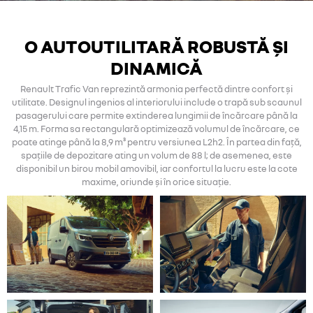
O AUTOUTILITARĂ ROBUSTĂ ȘI
DINAMICĂ
Renault Trafic Van reprezintă armonia perfectă dintre confort și
utilitate. Designul ingenios al interiorului include o trapă sub scaunul
pasagerului care permite extinderea lungimii de încărcare până la
4,15 m. Forma sa rectangulară optimizează volumul de încărcare, ce
poate atinge până la 8,9 m³ pentru versiunea L2h2. În partea din față,
spațiile de depozitare ating un volum de 88 l; de asemenea, este
disponibil un birou mobil amovibil, iar confortul la lucru este la cote
maxime, oriunde și în orice situație.