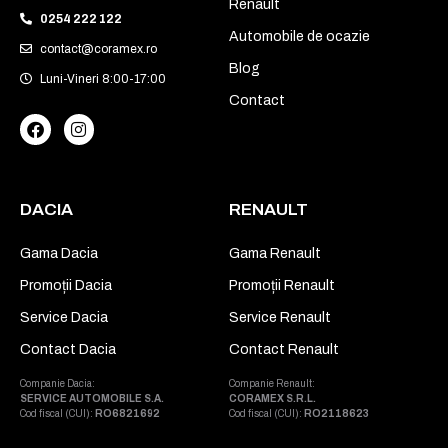
Renault
0254 222 122
Automobile de ocazie
contact@coramex.ro
Blog
Luni-Vineri 8:00-17:00
Contact
DACIA
RENAULT
Gama Dacia
Gama Renault
Promoții Dacia
Promoții Renault
Service Dacia
Service Renault
Contact Dacia
Contact Renault
Companie Dacia:
Companie Renault:
SERVICE AUTOMOBILE S.A.
CORAMEX S.R.L.
Cod fiscal (CUI):
RO6821692
Cod fiscal (CUI):
RO2118623