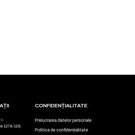
ȚII
CONFIDENȚIALITATE
ra:
Prelucrarea datelor personale
ie 127A-129,
Politica de confidențialitate