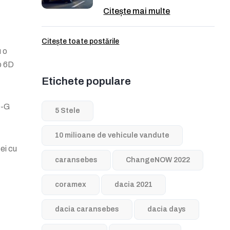
Citește mai multe
Citește toate postările
 o
o 6D
Etichete populare
O-G
5 Stele
10 milioane de vehicule vandute
ei cu
caransebes
ChangeNOW 2022
coramex
dacia 2021
dacia caransebes
dacia days