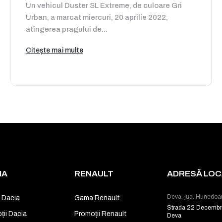
Un vehicul Duster SL Extreme, de culoare Gri
Urban, a marcat miercuri, 20 aprilie 2022,
atingerea pragului de...
Citește mai multe
IA
RENAULT
ADRESĂ LOCA
Deva, jud. Hunedoa
 Dacia
Gama Renault
Strada 22 Decembr
ții Dacia
Promoții Renault
Deva