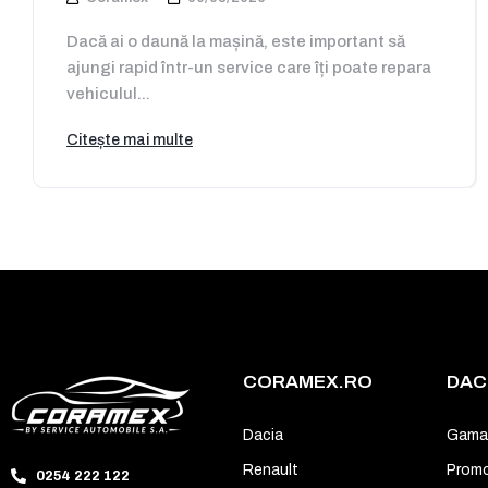
Dacă ai o daună la mașină, este important să
ajungi rapid într-un service care îți poate repara
vehiculul...
Citește mai multe
CORAMEX.RO
DAC
Dacia
Gama
Renault
Promo
0254 222 122