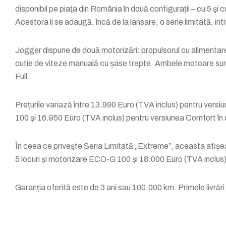
disponibil pe piaţa din România în două configurații – cu 5 şi c
Acestora li se adaugă, încă de la lansare, o serie limitată, i
Jogger dispune de două motorizări: propulsorul cu aliment
cutie de viteze manuală cu șase trepte. Ambele motoare sun
Full.
Prețurile variază între 13.990 Euro (TVA inclus) pentru versi
100 şi 16.950 Euro (TVA inclus) pentru versiunea Comfort în 
În ceea ce priveşte Seria Limitată „Extreme”, aceasta afișeaz
5 locuri şi motorizare ECO-G 100 şi 18.000 Euro (TVA inclus)
Garanția oferită este de 3 ani sau 100.000 km. Primele livrăr