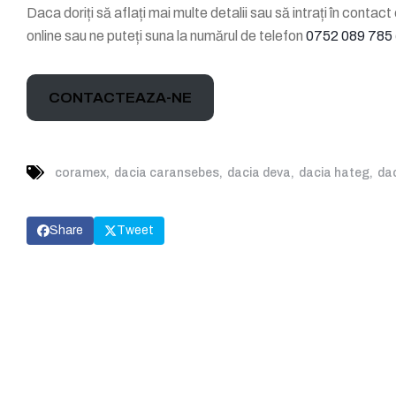
Daca doriți să aflați mai multe detalii sau să intrați în contact
online sau ne puteți suna la numărul de telefon
0752 089 785
CONTACTEAZA-NE
coramex
dacia caransebes
dacia deva
dacia hateg
dac
Share
Tweet