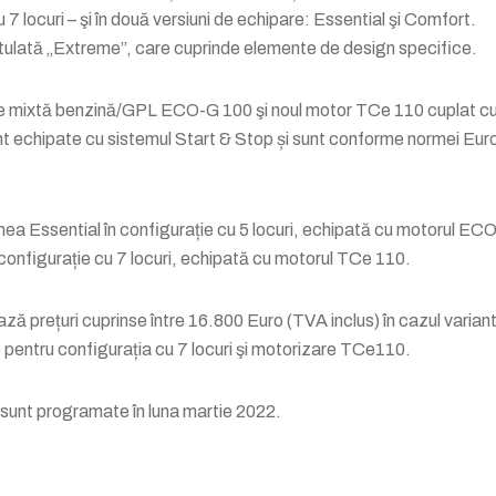
u 7 locuri – şi în două versiuni de echipare: Essential şi Comfort.
ntitulată „Extreme”, care cuprinde elemente de design specifice.
are mixtă benzină/GPL ECO-G 100 şi noul motor TCe 110 cuplat cu
t echipate cu sistemul Start & Stop și sunt conforme normei Eur
unea Essential în configurație cu 5 locuri, echipată cu motorul EC
configurație cu 7 locuri, echipată cu motorul TCe 110.
ă prețuri cuprinse între 16.800 Euro (TVA inclus) în cazul variant
 pentru configurația cu 7 locuri şi motorizare TCe110.
i sunt programate în luna martie 2022.