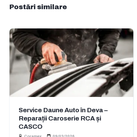
Postări similare
Service Daune Auto în Deva –
Reparații Caroserie RCA și
CASCO
Coramex
09/03/2026