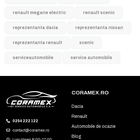
renault megane electric
renault scenic
reprezentanta dacia
reprezentanta nissan
reprezentanta renault
scenic
serviceautomobile
service automobile
CORAMEX.RO
Dacia
Renault
0254 222 122
Automobile de ocazie
contact@coramex.ro
Blog
Luni-Vineri 8:00-17:00