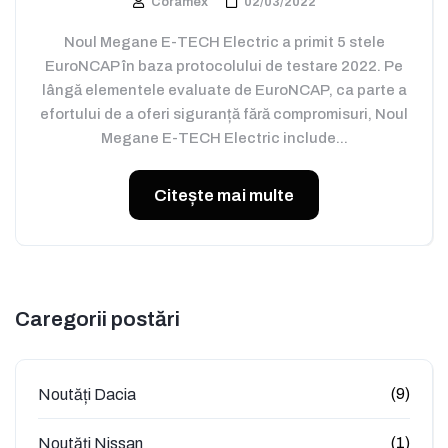
Coramex
02/03/2022
Noul Megane E-TECH Electric a primit 5 stele
EuroNCAP în baza protocolului de testare 2022. Pe
lângă elementele evaluate de EuroNCAP, ca parte a
efortului de a oferi siguranță fără compromisuri, Noul
Megane E-TECH Electric include...
Citește mai multe
Caregorii postări
(9)
Noutăți Dacia
(1)
Noutăți Nissan