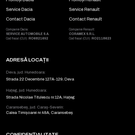
Service Dacia
Service Renault
Contact Dacia
Contact Renault
Companie Dacia:
Companie Renault:
SERVICE AUTOMOBILE S.A.
CORAMEX S.R.L.
Cod fiscal (CUI):
RO6821692
Cod fiscal (CUI):
RO2118623
ADRESĂ LOCAȚII
Deva, jud. Hunedoara:
Strada 22 Decembrie 127A-129, Deva
Hațeg, jud. Hunedoara:
Strada Nicolae Titulescu nr.12A, Hațeg
Caransebeș, jud. Caraș-Severin:
Calea Timișoarei nr.48A, Caransebeș
CONFIDENȚIALITATE