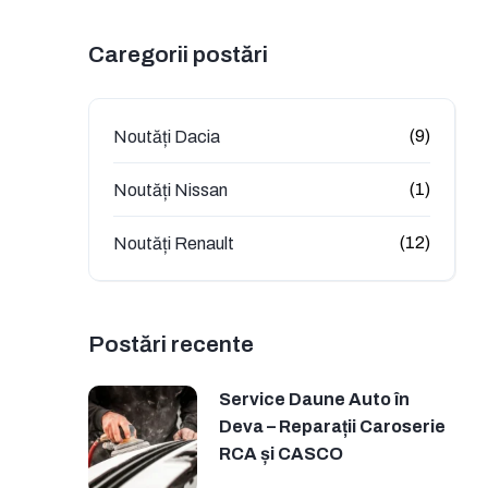
Caregorii postări
(9)
Noutăți Dacia
(1)
Noutăți Nissan
(12)
Noutăți Renault
Postări recente
Service Daune Auto în
Deva – Reparații Caroserie
RCA și CASCO