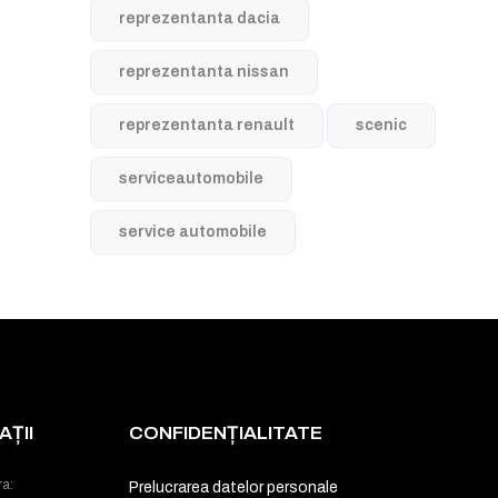
reprezentanta dacia
reprezentanta nissan
reprezentanta renault
scenic
serviceautomobile
service automobile
ȚII
CONFIDENȚIALITATE
ra:
Prelucrarea datelor personale