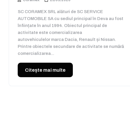
SC CORAMEX SRL alături de SC SERVICE
AUTOMOBILE SA cu sediul principal în Deva au fost
înființate în anul 1994. Obiectul principal de
activitate este comercializarea
autovehiculelor marca Dacia, Renault și Nissan.
Printre obiectele secundare de activitate se numără
comercializarea...
Citește mai multe