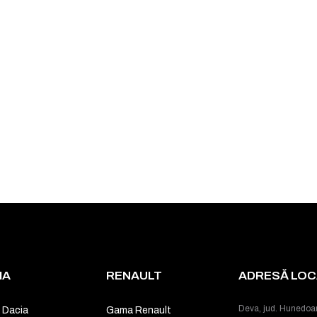
IA
RENAULT
ADRESĂ LOCA
Deva, jud. Hunedoa
 Dacia
Gama Renault