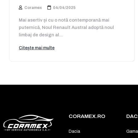
Coramex
04/04/2025
Mai asertiv și cu o notă contemporană mai
puternică, Noul Renault Austral adoptă noul
limbaj de design al...
Citește mai multe
CORAMEX.RO
DAC
Dacia
Gama