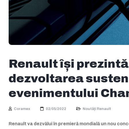
Renault își prezint
dezvoltarea sustena
evenimentului Ch
Coramex
02/05/2022
Noutăți Renault
Renault va dezvălui în premieră mondială un nou con