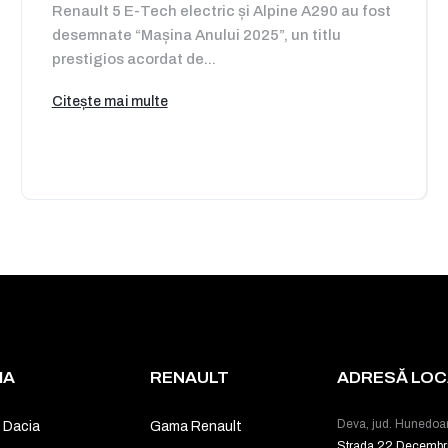
Renault 5 E-Tech electric și Alpine A290 au fost
desemnate “Mașina Anului 2025”, un titlu
prestigios acordat de...
Citește mai multe
IA
RENAULT
ADRESĂ LOCA
Deva, jud. Hunedoa
 Dacia
Gama Renault
Strada 22 Decembr