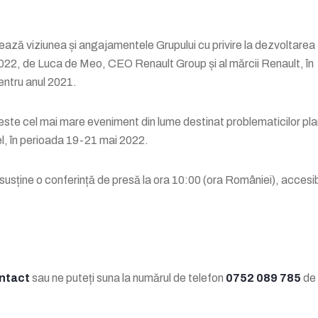
ază viziunea și angajamentele Grupului cu privire la dezvoltarea
 2022, de Luca de Meo, CEO Renault Group și al mărcii Renault, în
pentru anul 2021.
este cel mai mare eveniment din lume destinat problematicilor pla
el, în perioada 19-21 mai 2022.
usține o conferință de presă la ora 10:00 (ora României), accesib
ontact
sau ne puteți suna la numărul de telefon
0752 089 785
de 