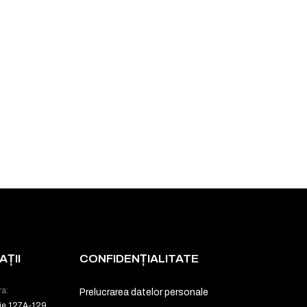
ȚII
CONFIDENȚIALITATE
ra:
Prelucrarea datelor personale
ie 127A-129,