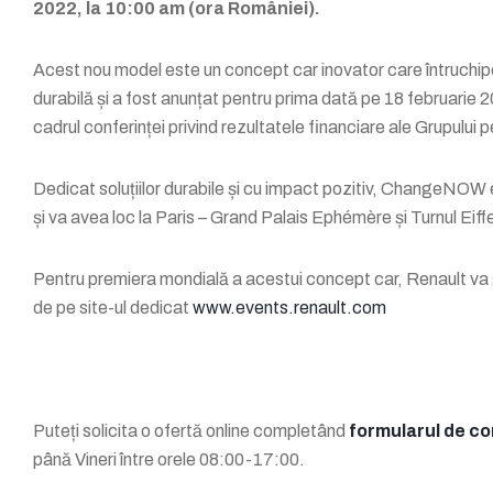
2022, la 10:00 am (ora României).
Acest nou model este un concept car inovator care întruchipe
durabilă și a fost anunțat pentru prima dată pe 18 februarie
cadrul conferinței privind rezultatele financiare ale Grupului 
Dedicat soluțiilor durabile și cu impact pozitiv, ChangeNOW 
și va avea loc la Paris – Grand Palais Ephémère și Turnul Eiff
Pentru premiera mondială a acestui concept car, Renault va s
de pe site-ul dedicat
www.events.renault.com
Puteți solicita o ofertă online completând
formularul de c
până Vineri între orele 08:00-17:00.