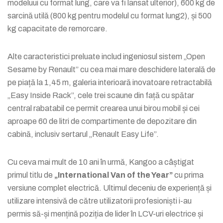
modeluui cu format lung, care va fi lansat ulterior), 600 kg de
sarcină utilă (800 kg pentru modelul cu format lung2), și 500
kg capacitate de remorcare.
Alte caracteristici preluate includ ingeniosul sistem „Open
Sesame by Renault” cu cea mai mare deschidere laterală de
pe piață la 1,45 m, galeria interioară inovatoare retractabilă
„Easy Inside Rack”, cele trei scaune din față cu spătar
central rabatabil ce permit crearea unui birou mobil și cei
aproape 60 de litri de compartimente de depozitare din
cabină, inclusiv sertarul „Renault Easy Life”.
Cu ceva mai mult de 10 ani în urmă, Kangoo a câștigat
primul titlu de
„International Van of the Year”
cu prima
versiune complet electrică. Ultimul deceniu de experiență și
utilizare intensivă de către utilizatorii profesioniști i-au
permis să-și mențină poziția de lider în LCV-uri electrice și