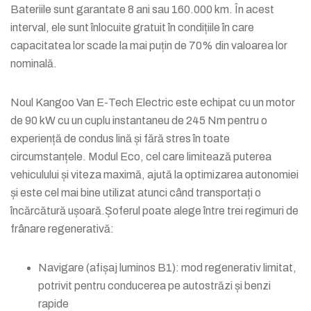
Bateriile sunt garantate 8 ani sau 160.000 km. În acest
interval, ele sunt înlocuite gratuit în condițiile în care
capacitatea lor scade la mai puțin de 70% din valoarea lor
nominală.
Noul Kangoo Van E-Tech Electric este echipat cu un motor
de 90 kW cu un cuplu instantaneu de 245 Nm pentru o
experiență de condus lină și fără stres în toate
circumstanțele. Modul Eco, cel care limitează puterea
vehiculului și viteza maximă, ajută la optimizarea autonomiei
și este cel mai bine utilizat atunci când transportați o
încărcătură ușoară.Șoferul poate alege între trei regimuri de
frânare regenerativă:
Navigare (afișaj luminos B1): mod regenerativ limitat,
potrivit pentru conducerea pe autostrăzi și benzi
rapide